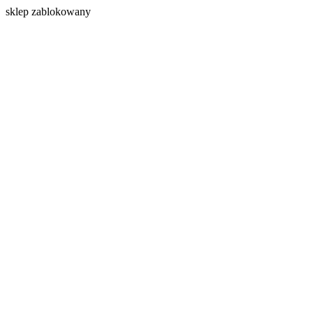
s
klep zablokowany