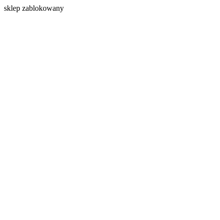
s
klep zablokowany