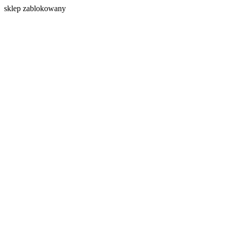
s
klep zablokowany