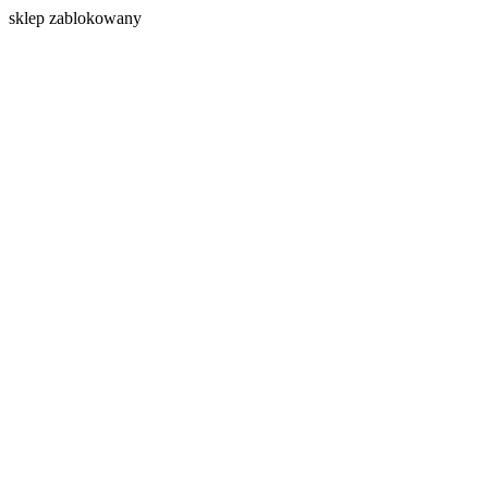
s
klep zablokowany